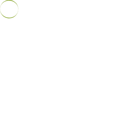
Telefone:
+351 226 159 000
Email:
catim@catim.pt
PT
|
EN
EVENTOS
NOSSOS EVENTOS
VOLTAR
O CATIM
SERVIÇOS